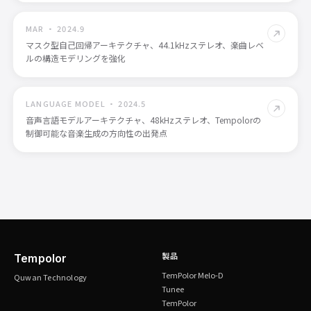
MAR
·
2024.9
マスク型自己回帰アーキテクチャ、44.1kHzステレオ、楽曲レベ
ルの構造モデリングを強化
Tempolor
v1.0
LANGUAGE MODEL
·
2024.5
音声言語モデルアーキテクチャ、48kHzステレオ、Tempolorの
制御可能な音楽生成の方向性の出発点
製品
Tempolor
TemPolor Melo-D
Quwan Technology
Tunee
TemPolor