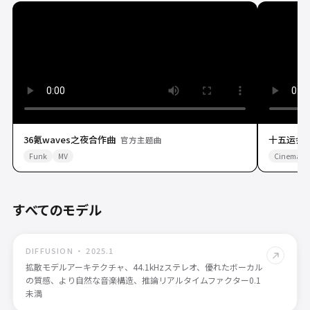
36氪waves之夜合作曲
十五运会 A
官方主题曲
Funk
MV
Cinematic
すべてのモデル
Tempolor
v3.5
DIFFUSION
·
2025.1
拡散モデルアーキテクチャ、44.1kHzステレオ、優れたボーカル
の質感、より自然な音楽構造、推論リアルタイムファクター0.1
未満
Tempolor
v2.0