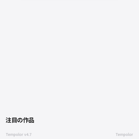
v1.0
2024.5
v2.0
2024.9
v3.5
2025.1
v4.5
2026.3
注目の作品
Tempolor v4.7
Tempolor v3