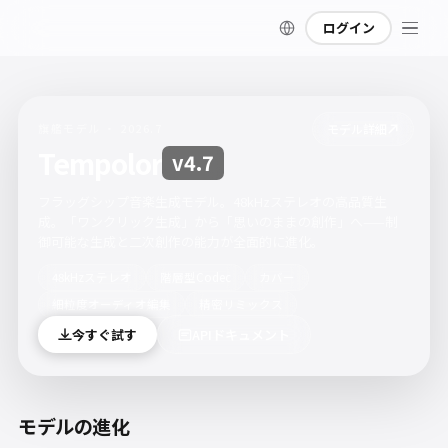
ログイン
旗艦モデル · 2026.7
モデル詳細
Tempolor
v4.7
フラッグシップ音楽生成モデル。48kHzステレオの高品質生
成。「ワンクリック生成」から「思いのままの創作」へ——制
御可能な生成と二次創作の能力が全面的に進化。
48kHzステレオ
階層型Codec
カバー
細粒度オーディオ編集
精密リミックス
今すぐ試す
APIドキュメント
モデルの進化