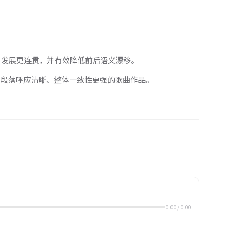
、发展更连贯，并有效降低前后语义漂移。
结构完整、段落呼应清晰、整体一致性更强的歌曲作品。
0:00
/
0:00