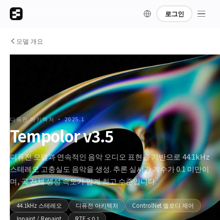
로그인
모델 개요
디퓨전 아키텍처 · 2025.1
Tempolor v3.5
디퓨전 모델과 연속적인 음악 오디오 표현을 기반으로 44.1kHz
스테레오 고충실도 음악을 생성. 추론 실시간 계수가 0.1 미만이
며, 곡 전체 생성 속도가 업계 최고 수준입니다.
44.1kHz 스테레오
디퓨전 아키텍처
ControlNet 멜로디 제어
Inpaint / Repaint
RTF < 0.1