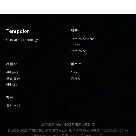
제품
Tempolor
TemPolor Melo-D
Quwan Technology
Tunee
TemPolor
개발자
리소스
API 문서
뉴스
모델 요금
리서치
API Key
회사
회사 소개
服务条款
隐私协议
自审和未成年制度
© 2019–2026 广州欢城文化传媒有限公司 版权所有
粤公网安备44010602014093号
粤B2-20210398
｜
粤网文〈2023〉1896-134号