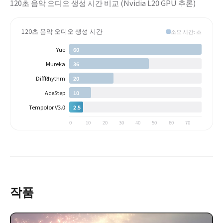
120초 음악 오디오 생성 시간 비교 (Nvidia L20 GPU 추론)
120초 음악 오디오 생성 시간
소요 시간: 초
Yue
60
Mureka
36
DiffRhythm
20
AceStep
10
Tempolor V3.0
2.5
0
10
20
30
40
50
60
70
작품