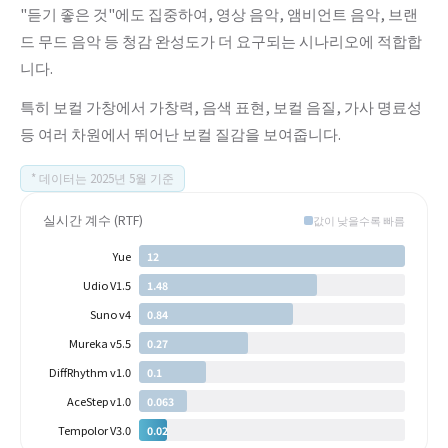
"듣기 좋은 것"에도 집중하여, 영상 음악, 앰비언트 음악, 브랜
드 무드 음악 등 청감 완성도가 더 요구되는 시나리오에 적합합
니다.
특히 보컬 가창에서 가창력, 음색 표현, 보컬 음질, 가사 명료성
등 여러 차원에서 뛰어난 보컬 질감을 보여줍니다.
* 데이터는 2025년 5월 기준
실시간 계수 (RTF)
값이 낮을수록 빠름
Yue
12
Udio V1.5
1.48
Suno v4
0.84
Mureka v5.5
0.27
DiffRhythm v1.0
0.1
AceStep v1.0
0.063
Tempolor V3.0
0.02