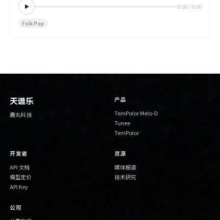
0:00
/
0:00
Folk Pop
产品
天谱乐
TemPolor Melo-D
趣丸科技
Tunee
TemPolor
开发者
资源
API 文档
媒体报道
模型定价
技术研究
API Key
公司